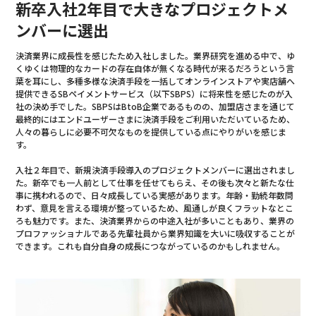
新卒入社2年目で大きなプロジェクトメ
ンバーに選出
決済業界に成長性を感じたため入社しました。業界研究を進める中で、ゆ
くゆくは物理的なカードの存在自体が無くなる時代が来るだろうという言
葉を耳にし、多種多様な決済手段を一括してオンラインストアや実店舗へ
提供できるSBペイメントサービス（以下SBPS）に将来性を感じたのが入
社の決め手でした。SBPSはBtoB企業であるものの、加盟店さまを通じて
最終的にはエンドユーザーさまに決済手段をご利用いただいているため、
人々の暮らしに必要不可欠なものを提供している点にやりがいを感じま
す。
入社２年目で、新規決済手段導入のプロジェクトメンバーに選出されまし
た。新卒でも一人前として仕事を任せてもらえ、その後も次々と新たな仕
事に携われるので、日々成長している実感があります。年齢・勤続年数問
わず、意見を言える環境が整っているため、風通しが良くフラットなとこ
ろも魅力です。また、決済業界からの中途入社が多いこともあり、業界の
プロファッショナルである先輩社員から業界知識を大いに吸収することが
できます。これも自分自身の成長につながっているのかもしれません。