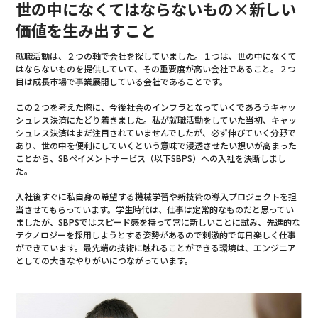
世の中になくてはならないもの×新しい
価値を生み出すこと
就職活動は、２つの軸で会社を探していました。１つは、世の中になくて
はならないものを提供していて、その重要度が高い会社であること。２つ
目は成長市場で事業展開している会社であることです。
この２つを考えた際に、今後社会のインフラとなっていくであろうキャッ
シュレス決済にたどり着きました。私が就職活動をしていた当初、キャッ
シュレス決済はまだ注目されていませんでしたが、必ず伸びていく分野で
あり、世の中を便利にしていくという意味で浸透させたい想いが高まった
ことから、SBペイメントサービス（以下SBPS）への入社を決断しまし
た。
入社後すぐに私自身の希望する機械学習や新技術の導入プロジェクトを担
当させてもらっています。学生時代は、仕事は定常的なものだと思ってい
ましたが、SBPSではスピード感を持って常に新しいことに試み、先進的な
テクノロジーを採用しようとする姿勢があるので刺激的で毎日楽しく仕事
ができています。最先端の技術に触れることができる環境は、エンジニア
としての大きなやりがいにつながっています。