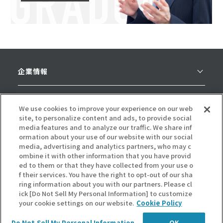
企業情報
採用情報
We use cookies to improve your experience on our web
site, to personalize content and ads, to provide social
ニュース
media features and to analyze our traffic. We share inf
ormation about your use of our website with our social
media, advertising and analytics partners, who may c
お問い合わせ
ombine it with other information that you have provid
ed to them or that they have collected from your use o
f their services. You have the right to opt-out of our sha
サイトポリシー
ring information about you with our partners. Please cl
ick [Do Not Sell My Personal Information] to customize
サイトマップ
your cookie settings on our website.
Cookie Policy
Do Not Sell My Personal Information
OK